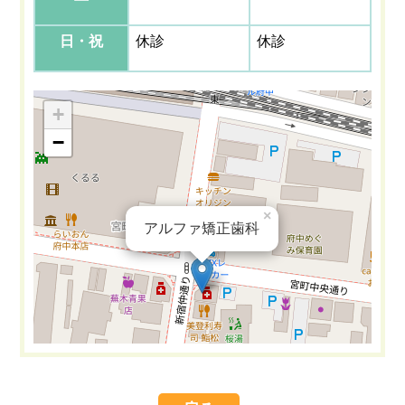
日・祝
休診
休診
+
−
×
アルファ矯正歯科