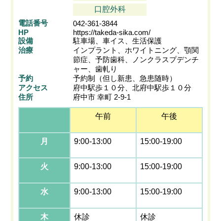
口腔外科
電話番号
042-361-3844
HP
https://takeda-sika.com/
設備
駐車場、車イス、生活保護
治療
インプラント、ホワイトニング、顎関
節症、予防歯科、ノンクラスプデンチ
ャー、歯軋り
予約
予約制（但し新患、急患随時）
アクセス
府中駅歩１０分、北府中駅歩１０分
住所
府中市 幸町 2-9-1
午前
午後
月
9:00-13:00
15:00-19:00
火
9:00-13:00
15:00-19:00
水
9:00-13:00
15:00-19:00
木
休診
休診