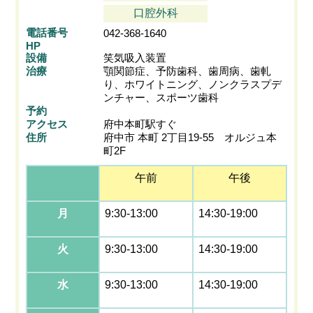
口腔外科
電話番号
042-368-1640
HP
設備
笑気吸入装置
治療
顎関節症、予防歯科、歯周病、歯軋
り、ホワイトニング、ノンクラスプデ
ンチャー、スポーツ歯科
予約
アクセス
府中本町駅すぐ
住所
府中市 本町 2丁目19-55 オルジュ本
町2F
午前
午後
月
9:30-13:00
14:30-19:00
火
9:30-13:00
14:30-19:00
水
9:30-13:00
14:30-19:00